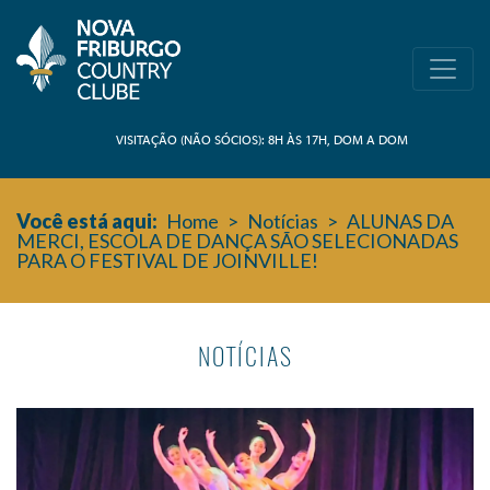
VISITAÇÃO (NÃO SÓCIOS): 8H ÀS 17H, DOM A DOM
Você está aqui:
Home
>
Notícias
>
ALUNAS DA
MERCI, ESCOLA DE DANÇA SÃO SELECIONADAS
PARA O FESTIVAL DE JOINVILLE!
NOTÍCIAS