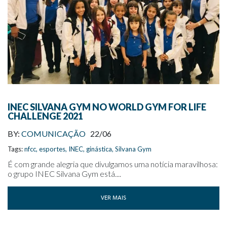
INEC SILVANA GYM NO WORLD GYM FOR LIFE
CHALLENGE 2021
BY:
COMUNICAÇÃO
22/06
Tags:
nfcc
,
esportes
,
INEC
,
ginástica
,
Silvana Gym
É com grande alegria que divulgamos uma notícia maravilhosa:
o grupo INEC Silvana Gym está....
VER MAIS